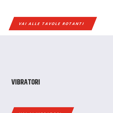
VAI ALLE TAVOLE ROTANTI
VIBRATORI